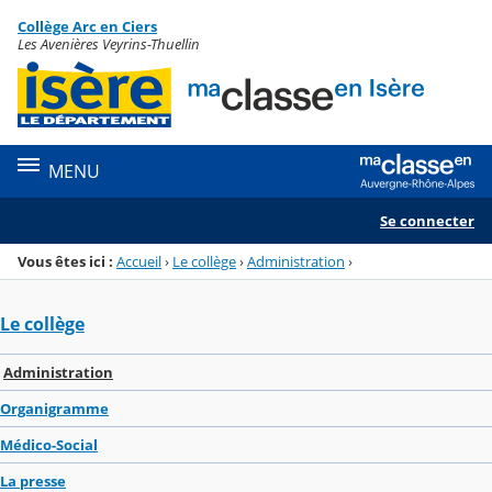
Panneau de gestion des cookies
Collège Arc en Ciers
Menu de la rubrique
Contenu
Les Avenières Veyrins-Thuellin
MENU
Se connecter
Vous êtes ici :
Accueil
›
Le collège
›
Administration
›
Le collège
Administration
Organigramme
Médico-Social
La presse