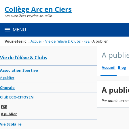
Panneau de gestion des cookies
Collège Arc en Ciers
Menu de la rubrique
Contenu
Les Avenières Veyrins-Thuellin
MENU
Vous êtes ici :
Accueil
›
Vie de l'élève & Clubs
›
FSE
›
A publier
A publi
Vie de l'élève & Clubs
Accueil
Blog
Association Sportive
A publier
A publi
Chorale
Club ECO-CITOYEN
Par admin arcenc
FSE
A publier
Vie Scolaire