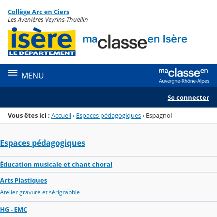
Panneau de gestion des cookies
Collège Arc en Ciers
Menu de la rubrique
Contenu
Les Avenières Veyrins-Thuellin
MENU
Se connecter
Vous êtes ici :
Accueil
›
Espaces pédagogiques
›
Espagnol
Espaces pédagogiques
Éducation musicale et chant choral
Arts Plastiques
Atelier gravure et sérigraphie
HG - EMC