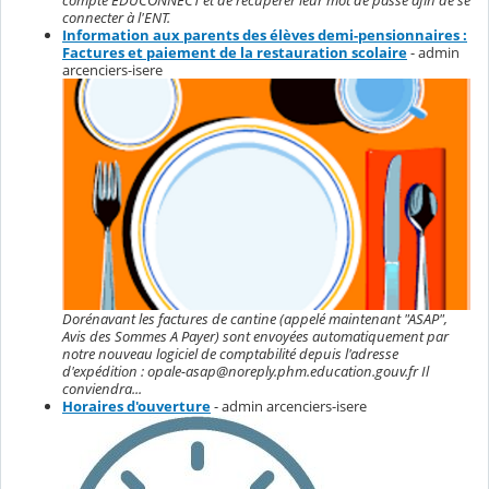
compte EDUCONNECT et de récupérer leur mot de passe afin de se
connecter à l'ENT.
Information aux parents des élèves demi-pensionnaires :
Factures et paiement de la restauration scolaire
- admin
arcenciers-isere
Dorénavant les factures de cantine (appelé maintenant "ASAP",
Avis des Sommes A Payer) sont envoyées automatiquement par
notre nouveau logiciel de comptabilité depuis l'adresse
d'expédition : opale-asap@noreply.phm.education.gouv.fr Il
conviendra...
Horaires d'ouverture
- admin arcenciers-isere