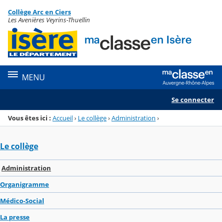
Panneau de gestion des cookies
Collège Arc en Ciers
Menu de la rubrique
Contenu
Les Avenières Veyrins-Thuellin
MENU
Se connecter
Vous êtes ici :
Accueil
›
Le collège
›
Administration
›
Le collège
Administration
Organigramme
Médico-Social
La presse