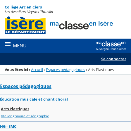
Panneau de gestion des cookies
Collège Arc en Ciers
Menu de la rubrique
Contenu
Les Avenières Veyrins-Thuellin
MENU
Se connecter
Vous êtes ici :
Accueil
›
Espaces pédagogiques
›
Arts Plastiques
Espaces pédagogiques
Éducation musicale et chant choral
Arts Plastiques
Atelier gravure et sérigraphie
HG - EMC