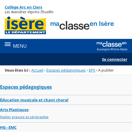
Panneau de gestion des cookies
Collège Arc en Ciers
Menu de la rubrique
Contenu
Les Avenières Veyrins-Thuellin
MENU
Se connecter
Vous êtes ici :
Accueil
›
Espaces pédagogiques
›
EPS
›
A publier
Espaces pédagogiques
Éducation musicale et chant choral
Arts Plastiques
Atelier gravure et sérigraphie
HG - EMC