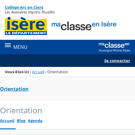
Panneau de gestion des cookies
Collège Arc en Ciers
Menu de la rubrique
Contenu
Les Avenières Veyrins-Thuellin
MENU
Se connecter
Vous êtes ici :
Accueil
›
Orientation
Orientation
Orientation
Accueil
Blog
Agenda