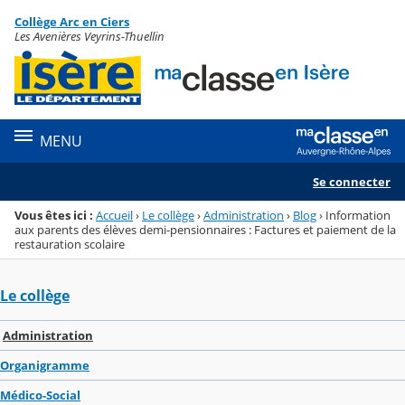
Panneau de gestion des cookies
Collège Arc en Ciers
Menu de la rubrique
Contenu
Les Avenières Veyrins-Thuellin
MENU
Se connecter
Vous êtes ici :
Accueil
›
Le collège
›
Administration
›
Blog
›
Information
aux parents des élèves demi-pensionnaires : Factures et paiement de la
restauration scolaire
Le collège
Administration
Organigramme
Médico-Social