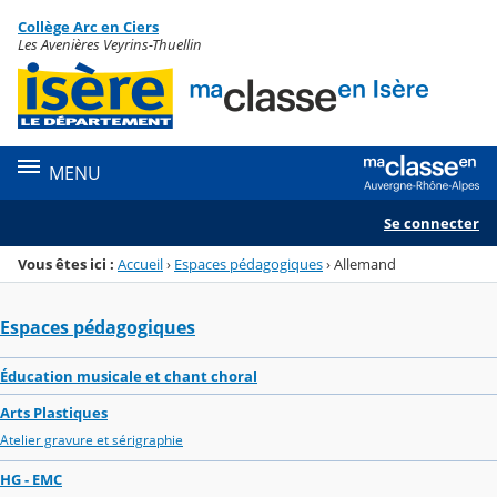
Panneau de gestion des cookies
Collège Arc en Ciers
Menu de la rubrique
Contenu
Les Avenières Veyrins-Thuellin
MENU
Se connecter
Vous êtes ici :
Accueil
›
Espaces pédagogiques
›
Allemand
Espaces pédagogiques
Éducation musicale et chant choral
Arts Plastiques
Atelier gravure et sérigraphie
HG - EMC