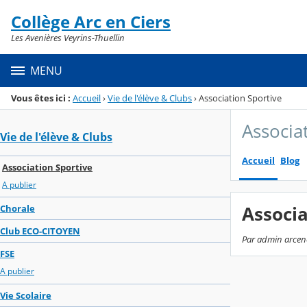
Panneau de gestion des cookies
Collège Arc en Ciers
Menu de la rubrique
Contenu
Les Avenières Veyrins-Thuellin
MENU
Vous êtes ici :
Accueil
›
Vie de l'élève & Clubs
›
Association Sportive
Associa
Vie de l'élève & Clubs
Accueil
Blog
Association Sportive
A publier
Associa
Chorale
Club ECO-CITOYEN
Par admin arcenci
FSE
A publier
Vie Scolaire