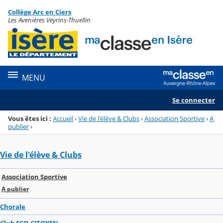
Panneau de gestion des cookies
Collège Arc en Ciers
Menu de la rubrique
Contenu
Les Avenières Veyrins-Thuellin
MENU
Se connecter
Vous êtes ici :
Accueil
›
Vie de l'élève & Clubs
›
Association Sportive
›
A
publier
›
Vie de l'élève & Clubs
Association Sportive
A publier
Chorale
Club ECO-CITOYEN