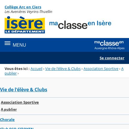
Panneau de gestion des cookies
Collège Arc en Ciers
Menu de la rubrique
Contenu
Les Avenières Veyrins-Thuellin
MENU
Se connecter
Vous êtes ici :
Accueil
›
Vie de l'élève & Clubs
›
Association Sportive
›
A
publier
›
Vie de l'élève & Clubs
Association Sportive
A publier
Chorale
Club ECO-CITOYEN