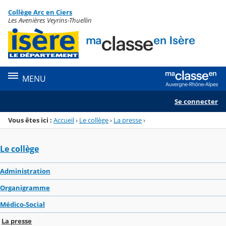
Panneau de gestion des cookies
Collège Arc en Ciers
Menu de la rubrique
Contenu
Les Avenières Veyrins-Thuellin
MENU
Se connecter
Vous êtes ici :
Accueil
›
Le collège
›
La presse
›
Le collège
Administration
Organigramme
Médico-Social
La presse