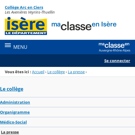
Panneau de gestion des cookies
Collège Arc en Ciers
Menu de la rubrique
Contenu
Les Avenières Veyrins-Thuellin
MENU
Se connecter
Vous êtes ici :
Accueil
›
Le collège
›
La presse
›
Le collège
Administration
Organigramme
Médico-Social
La presse