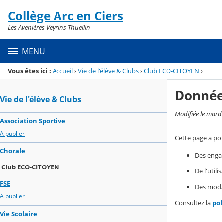
Panneau de gestion des cookies
Collège Arc en Ciers
Menu de la rubrique
Contenu
Les Avenières Veyrins-Thuellin
MENU
Vous êtes ici :
Accueil
›
Vie de l'élève & Clubs
›
Club ECO-CITOYEN
›
Donnée
Vie de l'élève & Clubs
Modifiée le mard
Association Sportive
A publier
Cette page a pou
Chorale
Des enga
Club ECO-CITOYEN
De l'util
FSE
Des modal
A publier
Consultez la
po
Vie Scolaire