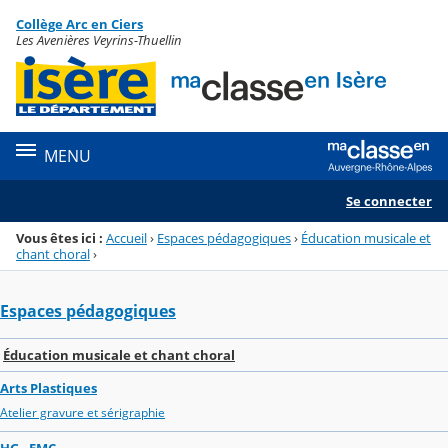
Panneau de gestion des cookies
Collège Arc en Ciers
Menu de la rubrique
Contenu
Les Avenières Veyrins-Thuellin
MENU
Se connecter
Vous êtes ici :
Accueil
›
Espaces pédagogiques
›
Éducation musicale et
chant choral
›
Espaces pédagogiques
Éducation musicale et chant choral
Arts Plastiques
Atelier gravure et sérigraphie
HG - EMC