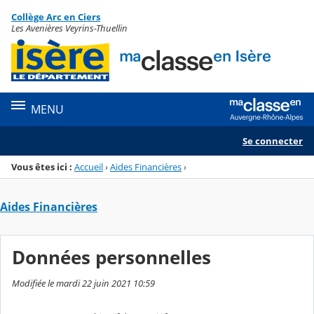
Panneau de gestion des cookies
Collège Arc en Ciers
Menu de la rubrique
Contenu
Les Avenières Veyrins-Thuellin
MENU
Se connecter
Vous êtes ici :
Accueil
›
Aides Financières
›
Aides Financières
Données personnelles
Modifiée le mardi 22 juin 2021 10:59