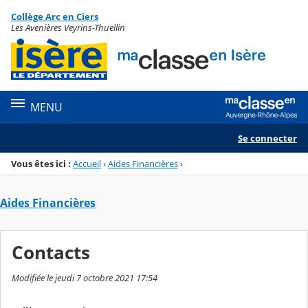
Panneau de gestion des cookies
Collège Arc en Ciers
Menu de la rubrique
Contenu
Les Avenières Veyrins-Thuellin
MENU
Se connecter
Vous êtes ici :
Accueil
›
Aides Financières
›
Aides Financières
Contacts
Modifiée le jeudi 7 octobre 2021 17:54